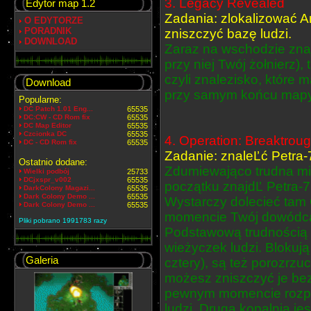
3. Legacy Revealed
Edytor map 1.2
Zadania: zlokalizować An
O EDYTORZE
PORADNIK
zniszczyć bazę ludzi.
DOWNLOAD
Zaraz na wschodzie znaj
przy niej Twój żołnierz)
czyli znalezisko, które m
Download
przy samym końcu mapy.
Popularne:
DC Patch 1.01 Eng...
65535
DC:CW - CD Rom fix
65535
DC Map Editor
65535
Czcionka DC
65535
4. Operation: Breaktrou
DC - CD Rom fix
65535
Zadanie: znaleĽć Petra-
Ostatnio dodane:
Zdumiewająco trudna mis
Wielki podbój
25733
DCjxspr_v002
65535
początku znajdĽ Petra-7
DarkColony Magazi...
65535
Dark Colony Demo ...
65535
Wystarczy dolecieć tam 
Dark Colony Demo ...
65535
momencie Twój dowódca 
Pliki pobrano 1991783 razy
Podstawową trudnością 
wieżyczek ludzi. Blokuj
Galeria
cztery), są też porozrzuc
możesz zniszczyć je be
Nowa kampania
Nowa Kampania
pewnym momencie rozpo
ludzi. Druga kopalnia je