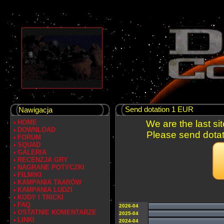
Send dotation 1 EUR
Nawigacja
HOME
We are the last si
DOWNLOAD
Please send dotati
FORUM
SQUAD
GALERIA
RECENZJA GRY
NAGRANE POTYCZKI
FILMIKI
KAMPANIA TAARÓW
KAMPANIA LUDZI
KODY I TRICKI
FAQ
2026-04
OSTATNIE KOMENTARZE
2025-04
LINKI
2024-04