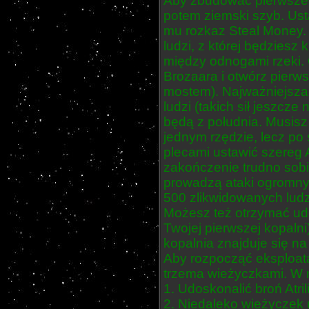
Aby zbudować pierwszeg
potem ziemski szyb. Ust
mu rozkaz Steal Money. 
ludzi, z której będziesz 
między odnogami rzeki.
Brozaara i otwórz pierw
mostem). Najważniejsza 
ludzi (takich sił jeszcze
będą z południa. Musisz
jednym rzędzie, lecz po 
plecami ustawić szereg At
zakończenie trudno sobie
prowadzą ataki ogromnym
500 zlikwidowanych ludzk
Możesz też otrzymać ud
Twojej pierwszej kopalni)
kopalnia znajduje się na 
Aby rozpocząć eksploata
trzema wieżyczkami. W 
1. Udoskonalić broń Atri
2. Niedaleko wieżyczek 