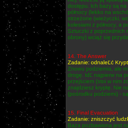
dostępu. Ich bazy są na
północy (lekko na wsch
strzeżone (wieżyczki, wo
kolesiami z północy, a p
Sztuczki z poprzednich m
obrony) wciąż się przyda
14. The Answer
Zadanie: odnaleĽć Krypt
Znowu podziemia, ale mis
drogę. IdĽ najpierw na 
przejściem (stoi w nim ż
znajdziesz kryptę. Nie n
(pośrodku podziemi) - są
15. Final Evacuation
Zadanie: zniszczyć ludz
Baza pozbawiona jest na