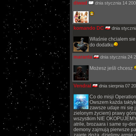
diwad
dnia stycznia 14 200
komando DC
dnia styczn
Właśnie chcialem sie
do dodatku
maranta
dnia stycznia 24 
Możesz jeśli chcesz
Vendral
dnia sierpnia 07 2
Co do misji Operation
Owszem każda taktyka
zawsze udaje mi się j
zielonym życiem) prawy górn
wszystkim NIE OKOPUJEMY si
atrile, brozaara i same sy-dem
demony zajmują pierwsze pa
zajęte złoża, dzielimy armię