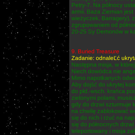
Petry-7. Na północy ust
armii. Baza Ziemian jes
wieżyczek, Barragery), z
zgrupowaniem od północ
20-25 Sy Demonów w każ
9. Buried Treasure
Zadanie: odnaleĽć ukry
Następna misja, w które
Niech dowódca nie angaż
Mimo napotkanych odwo
Aby dojść do ukrytej kom
do płd.-wsch. krańca po
zielonymi polami, musi
gdy do drzwi szturmuje 
na chwilę zablokować w
się do nich i rzuć na n
się do północnych drzwi 
teleportowany i misja z