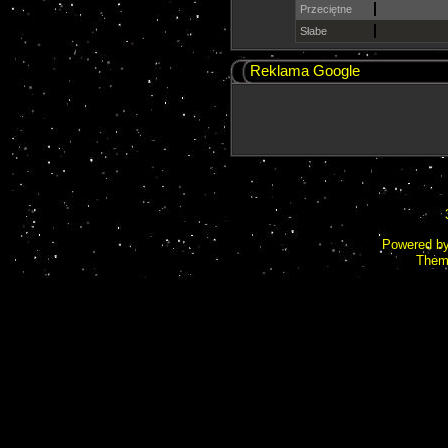
Przeciętne
Słabe
Reklama Google
Powered b
Them