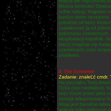
Radzę jak najszybciej z
Można podesłać Stratusow
sobie radzą). Najpierw 
bardzo słabo strzeżona. 
południe od bazy Stratu
zaatakować ją od północ
pokonaniu czerwonych. 
eksploatacji kopalnie. N
bazy) znajduje się świąt
czerwonych czas rozpra
problemu.
8. The Screamer
Zadanie: znaleĽć cmdr. T
Na początku Twój dowód
Ticka (stoi niedaleko). N
więc może przez jakiś c
zostaje teleportowany d
Misja jest banalnie łatwa
atakuje tylko północne 