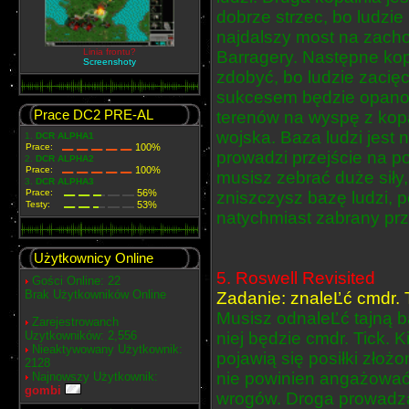
dobrze strzec, bo ludzi
najdalszy most na zach
Budujemy rapiery
Barragery. Następne kopa
Screenshoty
zdobyć, bo ludzie zacię
sukcesem będzie opano
Prace DC2 PRE-AL
terenów na wyspę z kopa
wojska. Baza ludzi jest na
1.
DCR ALPHA1
Prace:
100%
prowadzi przejście na 
2.
DCR ALPHA2
Prace:
100%
musisz zebrać duże siły
3.
DCR ALPHA3
Prace:
56%
zniszczysz bazę ludzi, p
Testy:
53%
natychmiast zabrany prz
Użytkownicy Online
5. Roswell Revisited
Gości Online: 22
Brak Użytkowników Online
Zadanie: znaleĽć cmdr. 
Musisz odnaleĽć tajną b
Zarejestrowanch
Uzytkowników: 2,556
niej będzie cmdr. Tick. K
Nieaktywowany Użytkownik:
pojawią się posiłki zło
2128
nie powinien angażować s
Najnowszy Użytkownik:
gombi
wrogów. Droga prowadzą