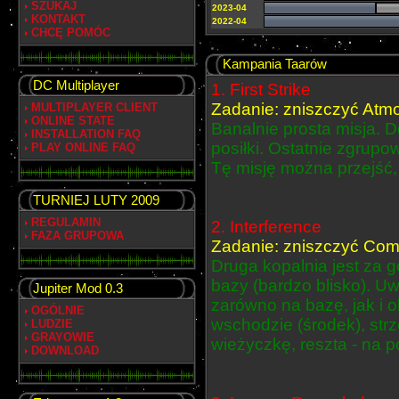
SZUKAJ
2023-04
KONTAKT
2022-04
CHCĘ POMÓC
Kampania Taarów
DC Multiplayer
1. First Strike
Zadanie: zniszczyć Atm
MULTIPLAYER CLIENT
ONLINE STATE
Banalnie prosta misja.
INSTALLATION FAQ
posiłki. Ostatnie zgrupo
PLAY ONLINE FAQ
Tę misję można przejść, 
TURNIEJ LUTY 2009
REGULAMIN
2. Interference
FAZA GRUPOWA
Zadanie: zniszczyć Com
Druga kopalnia jest za 
bazy (bardzo blisko). U
Jupiter Mod 0.3
zarówno na bazę, jak i o
OGÓLNIE
wschodzie (środek), strz
LUDZIE
GRAYOWIE
wieżyczkę, reszta - na 
DOWNLOAD