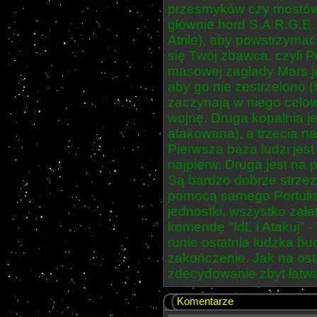
przesmyków czy mostów.
głównie hord S.A.R.G.E.
Atrile), aby powstrzyma
się Twój zbawca, czyli Por
masowej zagłady Mars je
aby go nie zestrzelono (
zaczynają w niego celow
wojnę. Druga kopalnia j
atakowana), a trzecia na
Pierwsza baza ludzi jest
najpierw. Druga jest na p
Są bardzo dobrze strzeż
pomocą samego Portulisa 
jednostki, wszystko zała
komendę "IdĽ i Atakuj" -
runie ostatnia ludzka bu
zakończenie. Jak na osta
zdecydowanie zbyt łatw
Komentarze