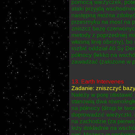
pomocą wieżyczek, potem
ataki przyjdą wschodnim
następną można zdobyć, 
przesmyku na most na pó
zniszcz bazę czerwonyc
metody z poprzedniej mi
własną linię obrony), bo
rozbić oddział 40 Sy De
północy (lekko na wschó
zawadzać (założone w pr
13. Earth Intervenes
Zadanie: zniszczyć bazy 
Należy w porę obstawić 
stanowią dwa równoległe
na północy (drogi te twor
doprowadzić wieżyczki, a
na zachodzie (za pierws
leży dokładnie na wschó
niej. Możesz ją spokojni