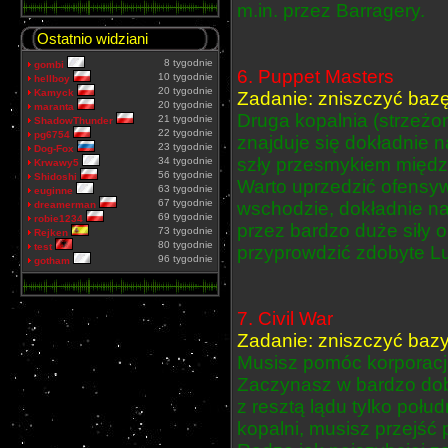
m.in. przez Barragery.
Ostatnio widziani
8 tygodnie
gombi
6. Puppet Masters
10 tygodnie
hellboy
20 tygodnie
Kamyck
Zadanie: zniszczyć bazę
20 tygodnie
maranta
Druga kopalnia (strzeżon
21 tygodnie
ShadowThunder
22 tygodnie
pg6754
znajduje się dokładnie n
23 tygodnie
Dog-Fox
szły przesmykiem między
34 tygodnie
Krwawy5
56 tygodnie
Shidoshi
Warto uprzedzić ofensyw
63 tygodnie
euginne
67 tygodnie
wschodzie, dokładnie na 
dreamerman
69 tygodnie
robie1234
przez bardzo duże siły 
73 tygodnie
Rejken
80 tygodnie
test
przyprowdzić zdobyte Lu
96 tygodnie
gotham
7. Civil War
Zadanie: zniszczyć bazy 
Musisz pomóc korporacji
Zaczynasz w bardzo dob
z resztą lądu tylko połu
kopalni, musisz przejść