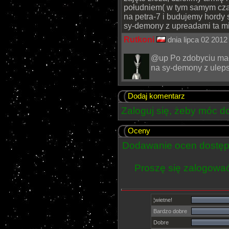
południem( w tym samym cza
na petra-7 i budujemy hordy
sy-demony z upreadami ta mi
Rutkoni
dnia lipca 02 2012
@up Po zdobyciu mag
na sy-demony z ulepsz
Dodaj komentarz
Zaloguj się, żeby móc 
Oceny
Dodawanie ocen dostępn
Proszę się zalogowa
¦wietne!
Bardzo dobre
Dobre