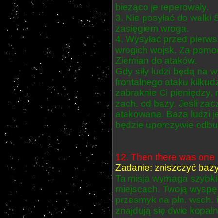
bieżąco je reperowały.
3. Nie posyłać do walki 
zasięgiem wroga.
4. Wysyłać przed pierwsz
wrogich wojsk. Za pomo
Ziemian do ataków.
Gdy siły ludzi będą na
frontalnego ataku kilkudz
zabraknie Ci pieniędzy, 
zach. od bazy. Jeśli zac
atakowana. Baza ludzi j
będzie uporczywie odb
12. Then there was one
Zadanie: zniszczyć bazy 
Ta misja wymaga szybki
miejscach. Twoją wyspę
przesmyk na płn. wsch. 
znajdują się dwie kopaln