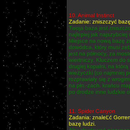
10. Animal Instinct
Zadanie: zniszczyć bazę
Twoja baza jest zniszcz
najlepiej jak najszybcie
Miejsce na nową bazę zn
dowódca, który musi zeb
jest na północy, za most
wiertniczy. Kluczem do s
drugiej kopalni, na którą
wieżyczki (co najmniej 
rozprawiały się z wrogim
na płn.-zach. krańcu ma
po drodze inne ludzkie 
11. Spider Canyon
Zadania: znaleĽć Gorrem
bazę ludzi.