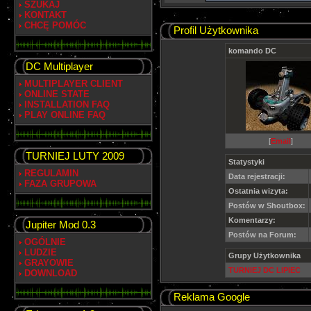
SZUKAJ
KONTAKT
CHCĘ POMÓC
Profil Użytkownika
komando DC
DC Multiplayer
MULTIPLAYER CLIENT
ONLINE STATE
INSTALLATION FAQ
PLAY ONLINE FAQ
[
Email
]
TURNIEJ LUTY 2009
Statystyki
REGULAMIN
Data rejestracji:
FAZA GRUPOWA
Ostatnia wizyta:
Postów w Shoutbox:
Komentarzy:
Jupiter Mod 0.3
Postów na Forum:
OGÓLNIE
LUDZIE
Grupy Użytkownika
GRAYOWIE
TURNIEJ DC LIPIEC
DOWNLOAD
Reklama Google