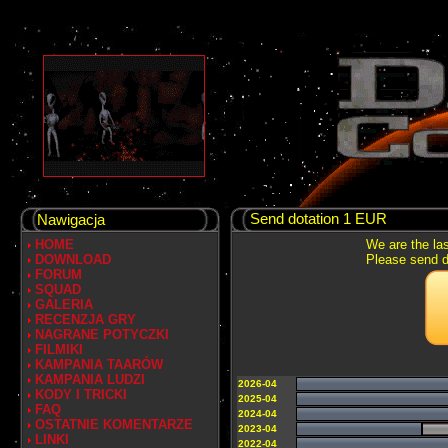
Send dotation 1 EUR
Nawigacja
HOME
We are the las
DOWNLOAD
Please send do
FORUM
SQUAD
GALERIA
RECENZJA GRY
NAGRANE POTYCZKI
FILMIKI
KAMPANIA TAARÓW
KAMPANIA LUDZI
2026-04
KODY I TRICKI
2025-04
FAQ
2024-04
OSTATNIE KOMENTARZE
2023-04
LINKI
2022-04