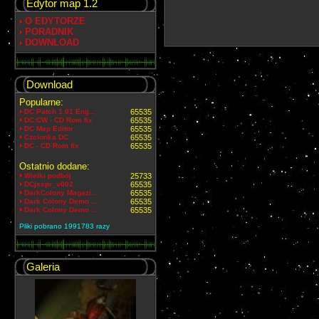
Edytor map 1.2
O EDYTORZE
PORADNIK
DOWNLOAD
Download
Popularne:
DC Patch 1.01 Eng...
65535
DC:CW - CD Rom fix
65535
DC Map Editor
65535
Czcionka DC
65535
DC - CD Rom fix
65535
Ostatnio dodane:
Wielki podbój
25733
DCjxspr_v002
65535
DarkColony Magazi...
65535
Dark Colony Demo ...
65535
Dark Colony Demo ...
65535
Pliki pobrano 1991783 razy
Galeria