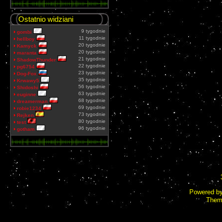
Ostatnio widziani
9 tygodnie
gombi
11 tygodnie
hellboy
20 tygodnie
Kamyck
20 tygodnie
maranta
21 tygodnie
ShadowThunder
22 tygodnie
pg6754
23 tygodnie
Dog-Fox
35 tygodnie
Krwawy5
56 tygodnie
Shidoshi
63 tygodnie
euginne
68 tygodnie
dreamerman
69 tygodnie
robie1234
73 tygodnie
Rejken
80 tygodnie
test
96 tygodnie
gotham
Powered b
Them