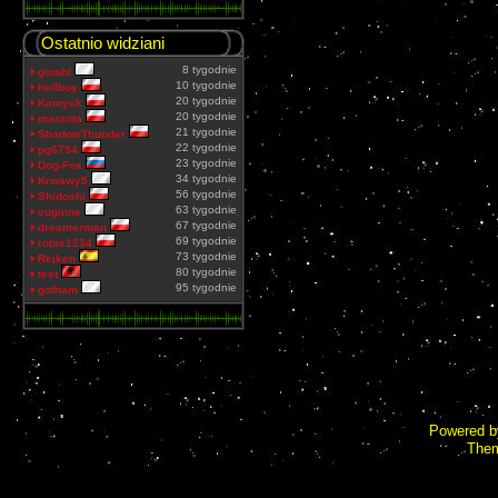
Ostatnio widziani
8 tygodnie
gombi
10 tygodnie
hellboy
20 tygodnie
Kamyck
20 tygodnie
maranta
21 tygodnie
ShadowThunder
22 tygodnie
pg6754
23 tygodnie
Dog-Fox
34 tygodnie
Krwawy5
56 tygodnie
Shidoshi
63 tygodnie
euginne
67 tygodnie
dreamerman
69 tygodnie
robie1234
73 tygodnie
Rejken
80 tygodnie
test
95 tygodnie
gotham
Powered 
Them