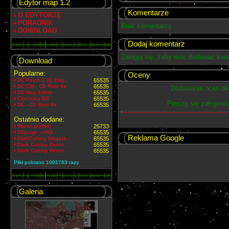
Edytor map 1.2
Komentarze
O EDYTORZE
PORADNIK
Brak komentarzy.
DOWNLOAD
Dodaj komentarz
Zaloguj się, żeby móc dodawać kom
Download
Popularne:
Oceny
DC Patch 1.01 Eng...
65535
DC:CW - CD Rom fix
65535
Dodawanie ocen dos
DC Map Editor
65535
Czcionka DC
65535
Proszę się zalogowa
DC - CD Rom fix
65535
Ostatnio dodane:
Wielki podbój
25733
DCjxspr_v002
65535
Reklama Google
DarkColony Magazi...
65535
Dark Colony Demo ...
65535
Dark Colony Demo ...
65535
Pliki pobrano 1991783 razy
Galeria