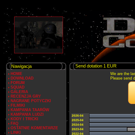
Send dotation 1 EUR
Nawigacja
HOME
We are the las
DOWNLOAD
Please send do
FORUM
SQUAD
GALERIA
RECENZJA GRY
NAGRANE POTYCZKI
FILMIKI
KAMPANIA TAARÓW
KAMPANIA LUDZI
2026-04
KODY I TRICKI
2025-04
FAQ
2024-04
OSTATNIE KOMENTARZE
2023-04
LINKI
2022-04