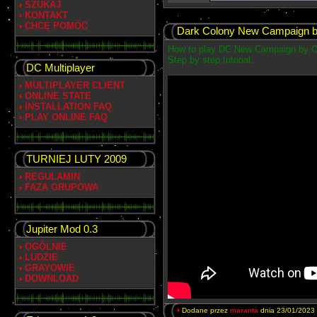
SZUKAJ
KONTAKT
CHCĘ POMÓC
Dark Colony New Campaign 
How to play DC New Campaign by O
Step by step tutorial.
DC Multiplayer
MULTIPLAYER CLIENT
ONLINE STATE
INSTALLATION FAQ
PLAY ONLINE FAQ
TURNIEJ LUTY 2009
REGULAMIN
FAZA GRUPOWA
Jupiter Mod 0.3
OGÓLNIE
LUDZIE
GRAYOWIE
DOWNLOAD
Dodane przez
maranta
dnia 23/01/2023